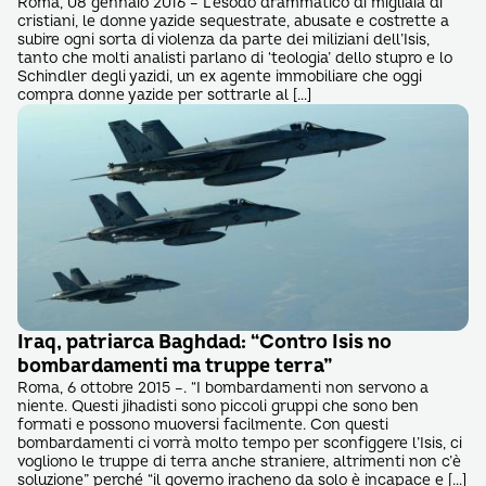
Roma, 08 gennaio 2016 – L’esodo drammatico di migliaia di
cristiani, le donne yazide sequestrate, abusate e costrette a
subire ogni sorta di violenza da parte dei miliziani dell’Isis,
tanto che molti analisti parlano di ‘teologia’ dello stupro e lo
Schindler degli yazidi, un ex agente immobiliare che oggi
compra donne yazide per sottrarle al […]
Iraq, patriarca Baghdad: “Contro Isis no
bombardamenti ma truppe terra”
Roma, 6 ottobre 2015 –. “I bombardamenti non servono a
niente. Questi jihadisti sono piccoli gruppi che sono ben
formati e possono muoversi facilmente. Con questi
bombardamenti ci vorrà molto tempo per sconfiggere l’Isis, ci
vogliono le truppe di terra anche straniere, altrimenti non c’è
soluzione” perché “il governo iracheno da solo è incapace e […]