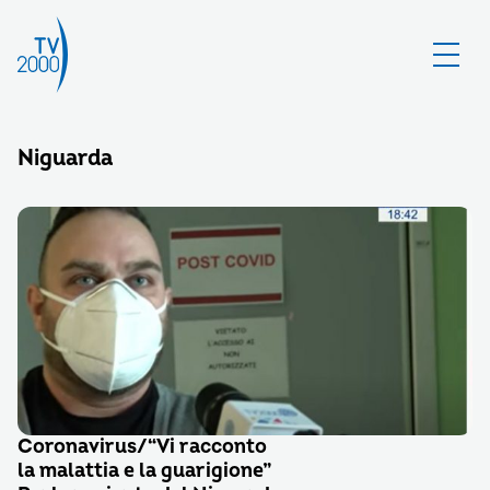
Niguarda
Coronavirus/“Vi racconto
la malattia e la guarigione”