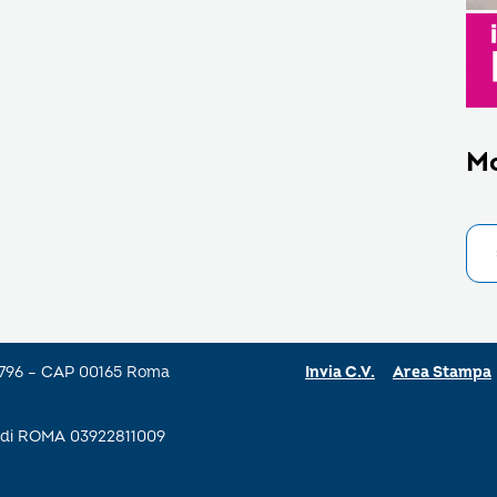
M
a 796 – CAP 00165 Roma
Invia C.V.
Area Stampa
se di ROMA 03922811009