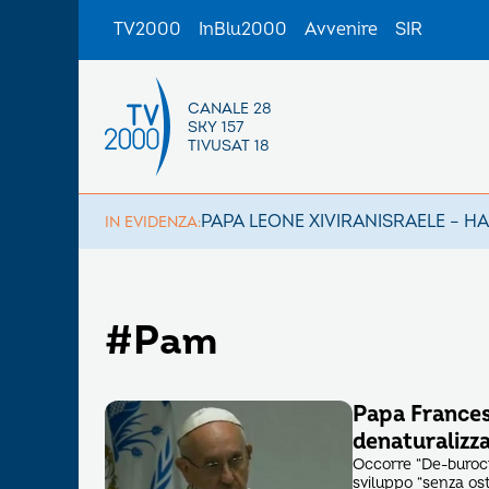
TV2000
InBlu2000
Avvenire
SIR
CANALE 28
SKY 157
TIVUSAT 18
PAPA LEONE XIV
IRAN
ISRAELE – H
IN EVIDENZA:
#Pam
Papa Francesc
denaturalizza
Occorre “De-burocrat
sviluppo “senza ost