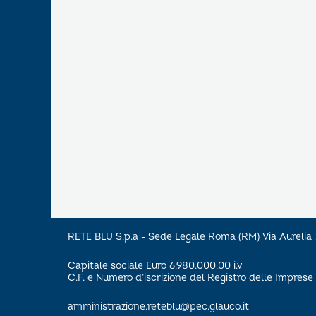
RETE BLU S.p.a - Sede Legale Roma (RM) Via Aureli
Capitale sociale Euro 6.980.000,00 i.v
C.F. e Numero d’iscrizione del Registro delle Impre
amministrazione.reteblu@pec.glauco.it