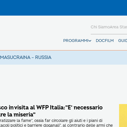
Chi Siamo
Area St
PROGRAMMI
DOCFILM
GUI
AMAS
UCRAINA – RUSSIA
o in visita al WFP Italia:”E’ necessario
re la miseria”
izzare la fame”, ossia far circolare gli aiuti e i piani di
acoli politici e barriere doganali”, al contrario delle armi che