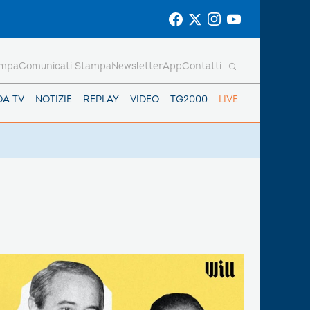
ampa
Comunicati Stampa
Newsletter
App
Contatti
DA TV
NOTIZIE
REPLAY
VIDEO
TG2000
LIVE