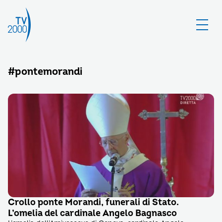
#pontemorandi
Crollo ponte Morandi, funerali di Stato.
L’omelia del cardinale Angelo Bagnasco