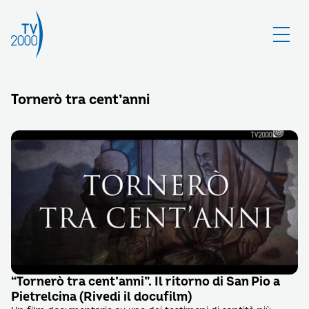
Tornerò tra cent’anni
“Tornerò tra cent’anni”. Il ritorno di San Pio a
Pietrelcina (Rivedi il docufilm)