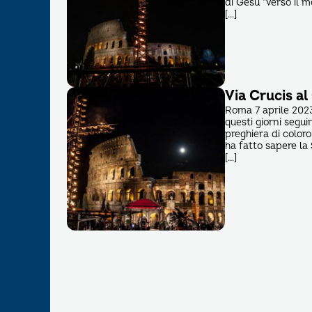
di Gesù “verso il m
[…]
Via Crucis al
Roma 7 aprile 2023
questi giorni segu
preghiera di color
ha fatto sapere la 
[…]