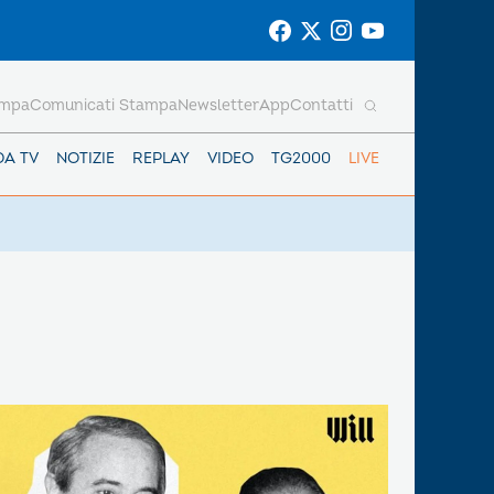
ampa
Comunicati Stampa
Newsletter
App
Contatti
DA TV
NOTIZIE
REPLAY
VIDEO
TG2000
LIVE