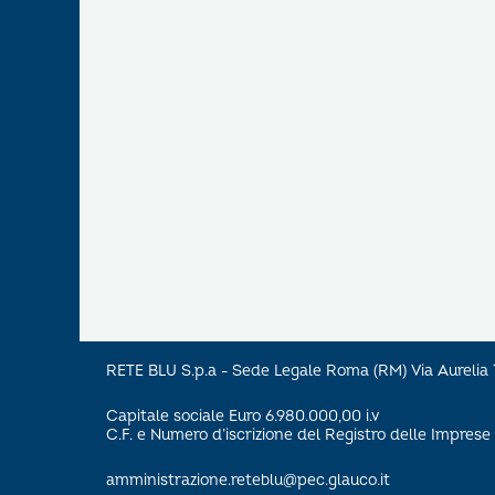
RETE BLU S.p.a - Sede Legale Roma (RM) Via Aureli
Capitale sociale Euro 6.980.000,00 i.v
C.F. e Numero d’iscrizione del Registro delle Impre
amministrazione.reteblu@pec.glauco.it