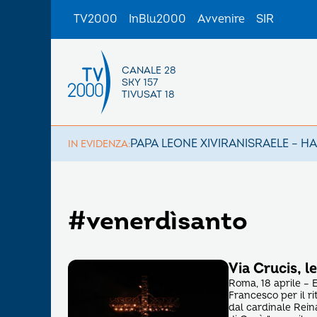
TV2000
InBlu2000
Avvenire
SIR
CANALE 28
SKY 157
TIVUSAT 18
PAPA LEONE XIV
IRAN
ISRAELE – H
IN EVIDENZA:
#venerdìsanto
Via Crucis, l
Roma, 18 aprile – E
Francesco per il ri
dal cardinale Rein