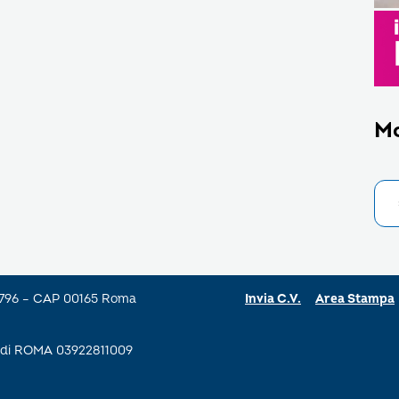
M
a 796 – CAP 00165 Roma
Invia C.V.
Area Stampa
se di ROMA 03922811009