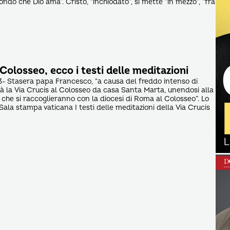
ondo che Dio ama”. Cristo, “inchiodato”, si mette “in mezzo”, “fra
 Colosseo, ecco i testi delle meditazioni
- Stasera papa Francesco, “a causa del freddo intenso di
irà la Via Crucis al Colosseo da casa Santa Marta, unendosi alla
o che si raccoglieranno con la diocesi di Roma al Colosseo”. Lo
Sala stampa vaticana I testi delle meditazioni della Via Crucis