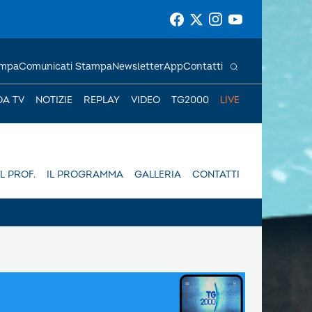
ampa
Comunicati Stampa
Newsletter
App
Contatti
DA TV
NOTIZIE
REPLAY
VIDEO
TG2000
LIVE
IL PROF.
IL PROGRAMMA
GALLERIA
CONTATTI