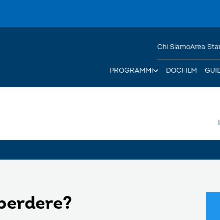
Chi Siamo
Area St
PROGRAMMI
DOCFILM
GUI
 perdere?