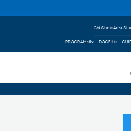
Chi Siamo
Area St
PROGRAMMI
DOCFILM
GUI