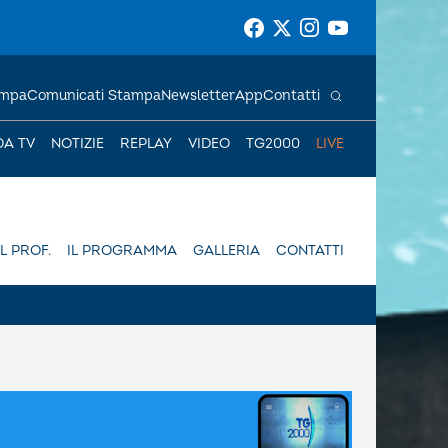
ampa
Comunicati Stampa
Newsletter
App
Contatti
DA TV
NOTIZIE
REPLAY
VIDEO
TG2000
LIVE
IL PROF.
IL PROGRAMMA
GALLERIA
CONTATTI