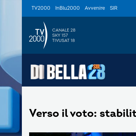
TV2000
InBlu2000
Avvenire
SIR
CANALE 28
SKY 157
TIVUSAT 18
Verso il voto: stabili