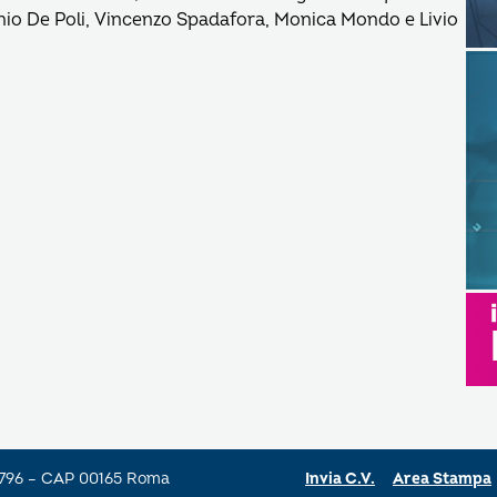
onio De Poli, Vincenzo Spadafora, Monica Mondo e Livio
a 796 – CAP 00165 Roma
Invia C.V.
Area Stampa