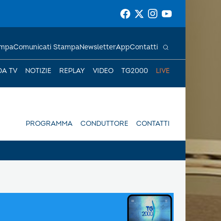
ampa
Comunicati Stampa
Newsletter
App
Contatti
DA TV
NOTIZIE
REPLAY
VIDEO
TG2000
LIVE
PROGRAMMA
CONDUTTORE
CONTATTI