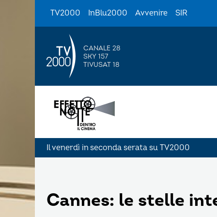
TV2000
InBlu2000
Avvenire
SIR
CANALE 28
SKY 157
TIVUSAT 18
Il venerdì in seconda serata su TV2000
Cannes: le stelle int