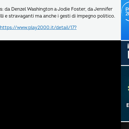
nes: da Denzel Washington a Jodie Foster, da Jennifer
lli e stravaganti ma anche i gesti di impegno politico.
https://www.play2000.it/detail/17?