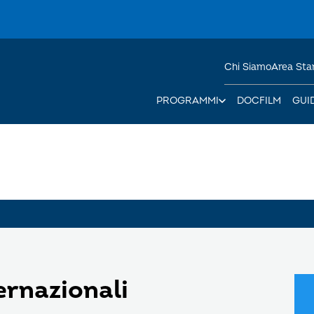
Chi Siamo
Area St
PROGRAMMI
DOCFILM
GUI
ernazionali