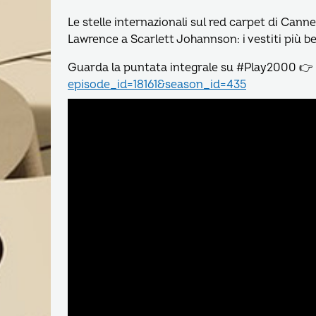
Le stelle internazionali sul red carpet di Can
Lawrence a Scarlett Johannson: i vestiti più be
Guarda la puntata integrale su #Play2000 👉
episode_id=18161&season_id=435