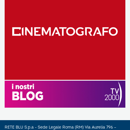
RETE BLU S.p.a - Sede Legale Roma (RM) Via Aurelia 796 –