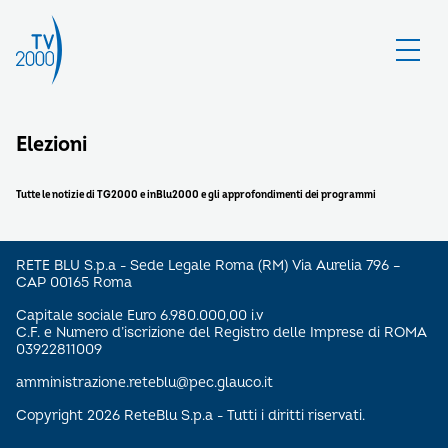
Elezioni
Tutte le notizie di TG2000 e inBlu2000 e gli approfondimenti dei programmi
RETE BLU S.p.a - Sede Legale Roma (RM) Via Aurelia 796 –
CAP 00165 Roma
Capitale sociale Euro 6.980.000,00 i.v
C.F. e Numero d’iscrizione del Registro delle Imprese di ROMA
03922811009
amministrazione.reteblu@pec.glauco.it
Copyright 2026 ReteBlu S.p.a - Tutti i diritti riservati.