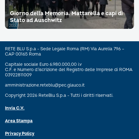
Giorno della Memoria. Mattarella e capi di
Stato ad Auschwitz
RETE BLU S.p.a - Sede Legale Roma (RM) Via Aurelia 796 –
CAP 00165 Roma
Capitale sociale Euro 6.980.000,00 i.v
C.F. e Numero d’iscrizione del Registro delle Imprese di ROMA
03922811009
amministrazione.reteblu@pec.glauco.it
Copyright 2026 ReteBlu S.p.a - Tutti i diritti riservati.
Invia C.V.
Area Stampa
Privacy Policy