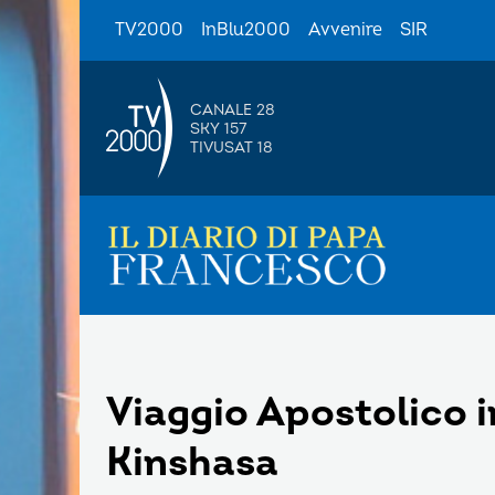
TV2000
InBlu2000
Avvenire
SIR
CANALE 28
SKY 157
TIVUSAT 18
Viaggio Apostolico 
Kinshasa