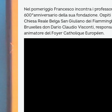
Nel pomeriggio Francesco incontra i professori
600°anniversario della sua fondazione. Ospiti
Chiesa Reale Belga San Giuliano dei Fiamminghi
Bruxelles don Dario Claudio Visconti, responsab
animatore del Foyer Catholique Européen.