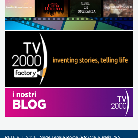
RETE BLU S.p.a - Sede Legale Roma (RM) Via Aurelia 796 –