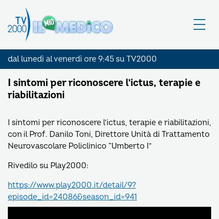
dal lunedì al venerdì ore 9:45 su TV2000
I sintomi per riconoscere l’ictus, terapie e
riabilitazioni
I sintomi per riconoscere l’ictus, terapie e riabilitazioni,
con il Prof. Danilo Toni, Direttore Unità di Trattamento
Neurovascolare Policlinico “Umberto I”
Rivedilo su Play2000:
https://www.play2000.it/detail/9?
episode_id=24086&season_id=941