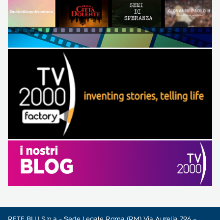
RETE BLU S.p.a - Sede Legale Roma (RM) Via Aurelia 796 –