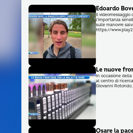
Edoardo Bove:
Il videomessaggio 
l’importanza sensib
sulle manovre salv
https://www.play2
Le nuove fron
In occasione della
al centro di ricer
Giovanni Rotondo, 
Osare la pac