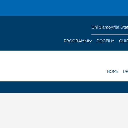
Chi Siamo
Area St
PROGRAMMI
DOCFILM
GUI
HOME
P