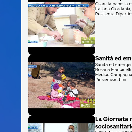
Osare la pace: la 
Italiana Giordania,
Resilienza Dipartim
Sanità ed em
Sanità ed emergen
Rosaria Mancinelli e
Medico Campagna C
#insiemexultimi
La Giornata n
sociosanitari