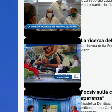
Il 20 febbraio 202
e sociosanitario, “I
La ricerca de
La ricerca della F
2022.
Focsiv sulla 
speranza”
Nicoletta Dentico, 
editoriale con Cari