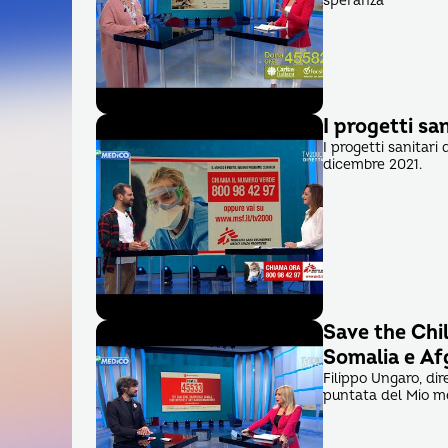
speranza”
I progetti sa
I progetti sanitari
dicembre 2021.
Save the Chil
Somalia e Af
Filippo Ungaro, di
puntata del Mio m