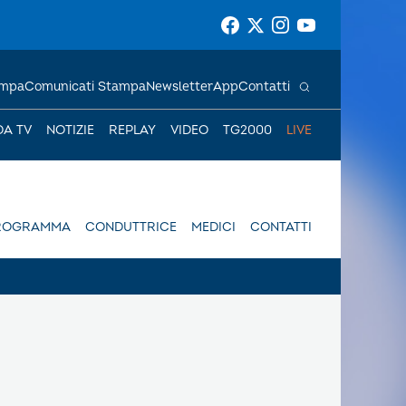
ampa
Comunicati Stampa
Newsletter
App
Contatti
DA TV
NOTIZIE
REPLAY
VIDEO
TG2000
LIVE
ROGRAMMA
CONDUTTRICE
MEDICI
CONTATTI