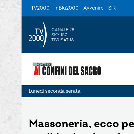
TV2000
InBlu2000
Avvenire
SIR
CANALE 28
SKY 157
TIVUSAT 18
Lunedì seconda serata
Massoneria, ecco per