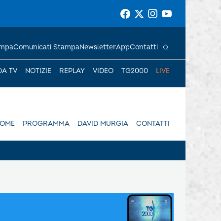
ampa
Comunicati Stampa
Newsletter
App
Contatti
DA TV
NOTIZIE
REPLAY
VIDEO
TG2000
LIVE
OME
PROGRAMMA
DAVID MURGIA
CONTATTI