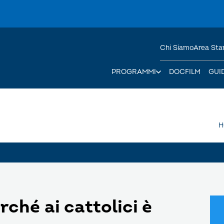
Chi Siamo
Area St
PROGRAMMI
DOCFILM
GUI
H
ché ai cattolici è