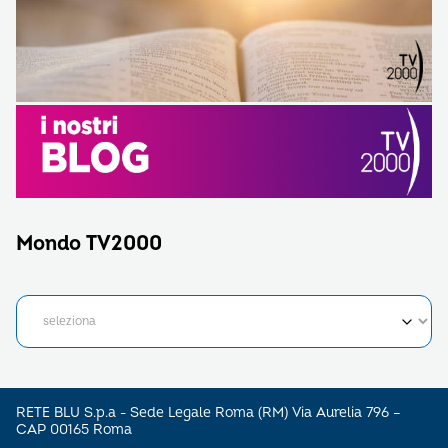
Mondo TV2000
RETE BLU S.p.a - Sede Legale Roma (RM) Via Aurelia 796 –
CAP 00165 Roma