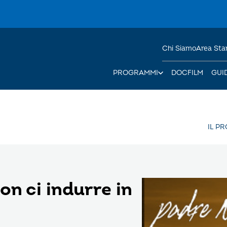
Chi Siamo
Area St
PROGRAMMI
DOCFILM
GUI
IL P
n ci indurre in