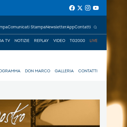
ampa
Comunicati Stampa
Newsletter
App
Contatti
DA TV
NOTIZIE
REPLAY
VIDEO
TG2000
LIVE
ROGRAMMA
DON MARCO
GALLERIA
CONTATTI