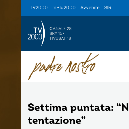
TV2000
InBlu2000
Avvenire
SIR
CANALE 28
SKY 157
TIVUSAT 18
Settima puntata: “No
tentazione”