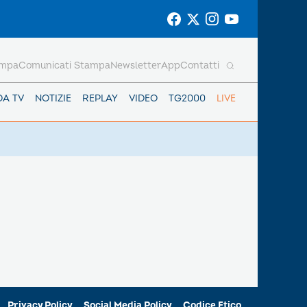
ampa
Comunicati Stampa
Newsletter
App
Contatti
DA TV
NOTIZIE
REPLAY
VIDEO
TG2000
LIVE
Privacy Policy
Social Media Policy
Codice Etico