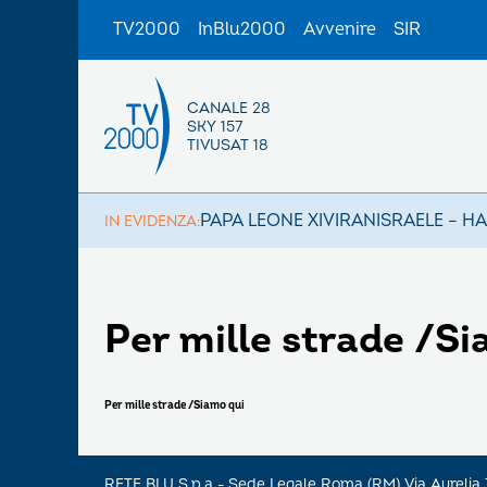
TV2000
InBlu2000
Avvenire
SIR
CANALE 28
SKY 157
TIVUSAT 18
PAPA LEONE XIV
IRAN
ISRAELE – H
IN EVIDENZA:
Per mille strade /Si
Per mille strade /Siamo qui
RETE BLU S.p.a - Sede Legale Roma (RM) Via Aureli