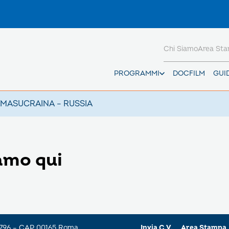
Chi Siamo
Area St
PROGRAMMI
DOCFILM
GUI
AMAS
UCRAINA – RUSSIA
amo qui
a 796 – CAP 00165 Roma
Invia C.V.
Area Stampa