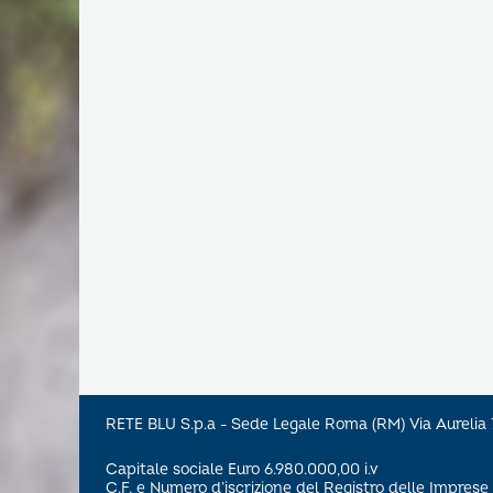
RETE BLU S.p.a - Sede Legale Roma (RM) Via Aureli
Capitale sociale Euro 6.980.000,00 i.v
C.F. e Numero d’iscrizione del Registro delle Impre