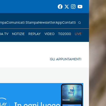
ampa
Comunicati Stampa
Newsletter
App
Contatti
DA TV
NOTIZIE
REPLAY
VIDEO
TG2000
LIVE
GLI APPUNTAMENTI