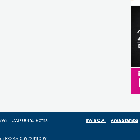
a 796 – CAP 00165 Roma
Invia C.V.
Area Stampa
se di ROMA 03922811009