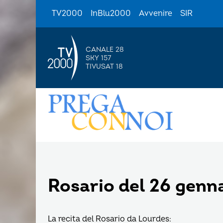
TV2000
InBlu2000
Avvenire
SIR
CANALE 28
SKY 157
TIVUSAT 18
Rosario del 26 genn
La recita del Rosario da Lourdes: