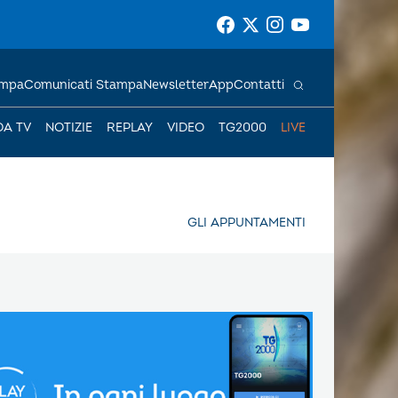
ampa
Comunicati Stampa
Newsletter
App
Contatti
DA TV
NOTIZIE
REPLAY
VIDEO
TG2000
LIVE
GLI APPUNTAMENTI