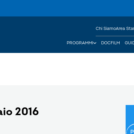
Chi Siamo
Area St
PROGRAMMI
DOCFILM
GUI
aio 2016