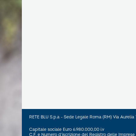
RETE BLU S.p.a - Sede Legale Roma (RM) Via Aureli
Capitale sociale Euro 6.980.000,00 i.v
C.F. e Numero d’iscrizione del Registro delle Impre