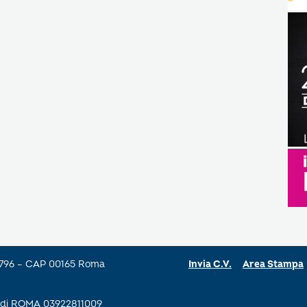
a 796 – CAP 00165 Roma
Invia C.V.
Area Stampa
se di ROMA 03922811009