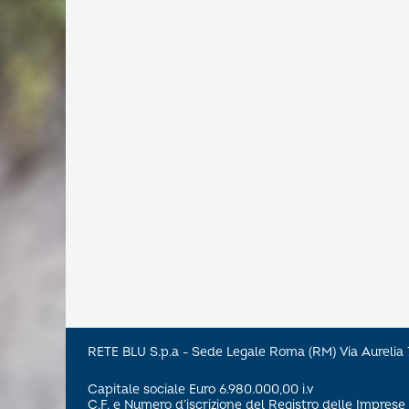
RETE BLU S.p.a - Sede Legale Roma (RM) Via Aureli
Capitale sociale Euro 6.980.000,00 i.v
C.F. e Numero d’iscrizione del Registro delle Impre