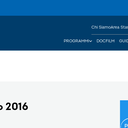
Chi Siamo
Area St
PROGRAMMI
DOCFILM
GUI
o 2016