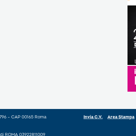
a 796 – CAP 00165 Roma
Invia C.V.
Area Stampa
se di ROMA 03922811009