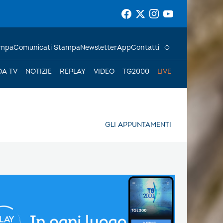
ampa
Comunicati Stampa
Newsletter
App
Contatti
DA TV
NOTIZIE
REPLAY
VIDEO
TG2000
LIVE
GLI APPUNTAMENTI