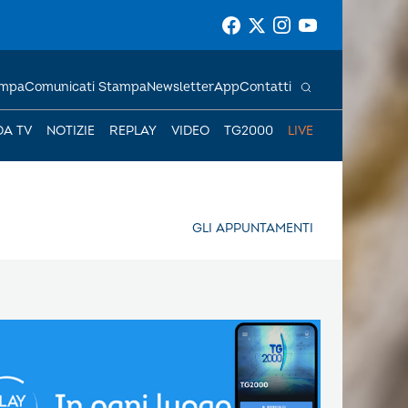
ampa
Comunicati Stampa
Newsletter
App
Contatti
DA TV
NOTIZIE
REPLAY
VIDEO
TG2000
LIVE
GLI APPUNTAMENTI