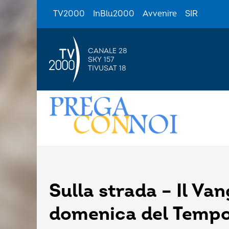
TV2000
InBlu2000
Avvenire
SIR
CANALE 28
SKY 157
TIVUSAT 18
Sulla strada – Il Va
domenica del Tempo