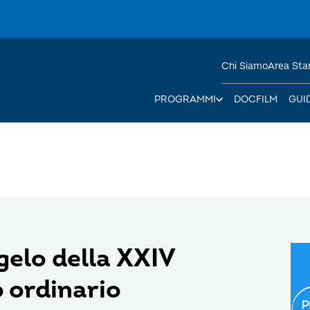
Chi Siamo
Area St
PROGRAMMI
DOCFILM
GUI
ngelo della XXIV
 ordinario