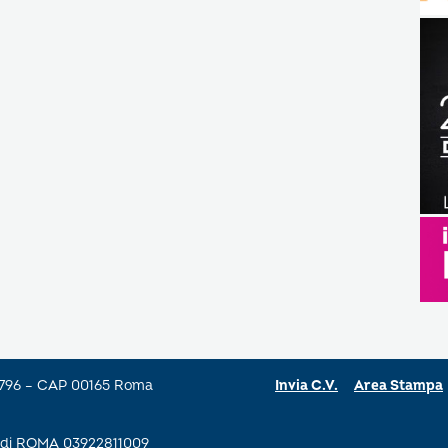
a 796 – CAP 00165 Roma
Invia C.V.
Area Stampa
se di ROMA 03922811009