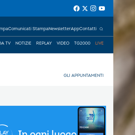
ampa
Comunicati Stampa
Newsletter
App
Contatti
DA TV
NOTIZIE
REPLAY
VIDEO
TG2000
LIVE
GLI APPUNTAMENTI