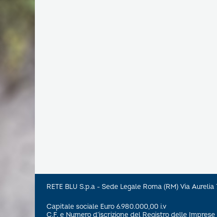
RETE BLU S.p.a - Sede Legale Roma (RM) Via Aureli
Capitale sociale Euro 6.980.000,00 i.v
C.F. e Numero d’iscrizione del Registro delle Impre