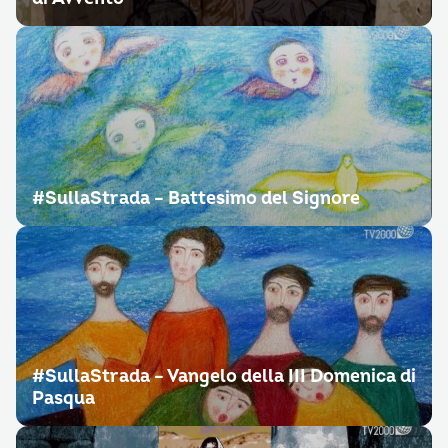
#SullaStrada – Battesimo del Signore
#SullaStrada – Vangelo della III Domenica di
Pasqua