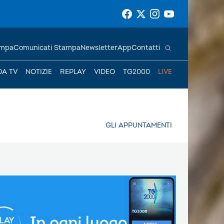
ampa
Comunicati Stampa
Newsletter
App
Contatti
DA TV
NOTIZIE
REPLAY
VIDEO
TG2000
LIVE
GLI APPUNTAMENTI