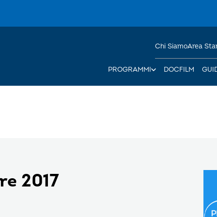
Chi Siamo
Area St
PROGRAMMI
DOCFILM
GUI
re 2017