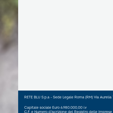
RETE BLU S.p.a - Sede Legale Roma (RM) Via Aureli
Capitale sociale Euro 6.980.000,00 i.v
C.F. e Numero d’iscrizione del Registro delle Impre