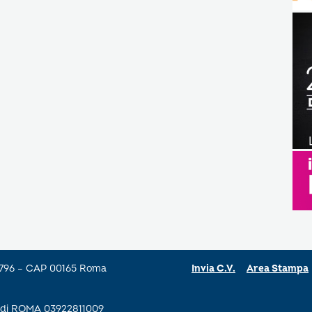
a 796 – CAP 00165 Roma
Invia C.V.
Area Stampa
se di ROMA 03922811009