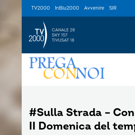
TV2000
InBlu2000
Avvenire
SIR
CANALE 28
SKY 157
TIVUSAT 18
#Sulla Strada – Con 
II Domenica del tem