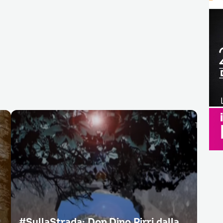
#SullaStrada: Don Dino Pirri dalla