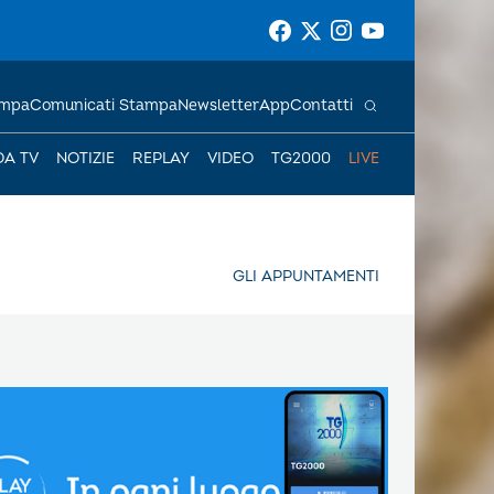
ampa
Comunicati Stampa
Newsletter
App
Contatti
DA TV
NOTIZIE
REPLAY
VIDEO
TG2000
LIVE
GLI APPUNTAMENTI