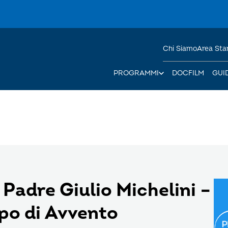
Chi Siamo
Area St
PROGRAMMI
DOCFILM
GUI
Padre Giulio Michelini –
po di Avvento