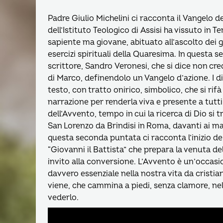
Padre Giulio Michelini ci racconta il Vangelo 
dell’Istituto Teologico di Assisi ha vissuto in 
sapiente ma giovane, abituato all’ascolto dei 
esercizi spirituali della Quaresima. In questa
scrittore, Sandro Veronesi, che si dice non cre
di Marco, definendolo un Vangelo d’azione. I di
testo, con tratto onirico, simbolico, che si rif
narrazione per renderla viva e presente a tut
dell’Avvento, tempo in cui la ricerca di Dio si 
San Lorenzo da Brindisi in Roma, davanti ai ma
questa seconda puntata ci racconta l’inizio d
“Giovanni il Battista” che prepara la venuta de
invito alla conversione. L’Avvento è un’occasi
davvero essenziale nella nostra vita da cristian
viene, che cammina a piedi, senza clamore, nel
vederlo.