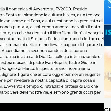
della II domenica di Avvento su TV2000. Preside
Terra Santa respirandone la cultura biblica; è un teologo
giovani come del Papa, a cui quest’anno ha predicato gli
 seconda puntata, ascolteremo ancora una volta il noto
dente, ma che ha dedicato il libro “Non dirlo” al Vangelo
segni animati di Stefania Pedna illustrano la lettura del
à alle immagini dell’arte medievale, capace di figurare la
ti. Accendiamo la seconda candela della corona
trasforma in attesa di Dio. Dal collegio internazionale di
estosi mosaici di padre Ivan Rupnik, Padre Giulio in
el Vangelo di Marco. In questo brano incontriamo
l Signore, figura che ancora oggi è per noi un esigente
one per rivedere la nostra capacità di capire cosa è
i. L’Avvento è tempo di “strada”, è l’attesa di Dio che
la polvere delle nostre vie, e servono grandi occhi per
Cl