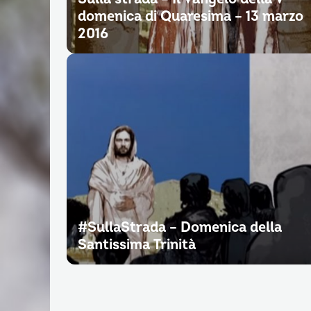
domenica di Quaresima – 13 marzo
2016
#SullaStrada – Domenica della
Santissima Trinità