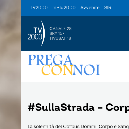
TV2000
InBlu2000
Avvenire
SIR
CANALE 28
SKY 157
TIVUSAT 18
#SullaStrada – Cor
La solennità del Corpus Domini, Corpo e Sangue