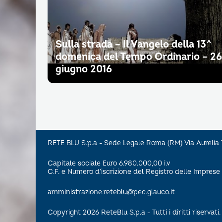
Sulla strada – Il Vangelo della 13^
domenica del Tempo Ordinario – 26
giugno 2016
RETE BLU S.p.a - Sede Legale Roma (RM) Via Aureli
Capitale sociale Euro 6.980.000,00 i.v
C.F. e Numero d’iscrizione del Registro delle Impre
amministrazione.reteblu@pec.glauco.it
Copyright 2026 ReteBlu S.p.a - Tutti i diritti riservati.