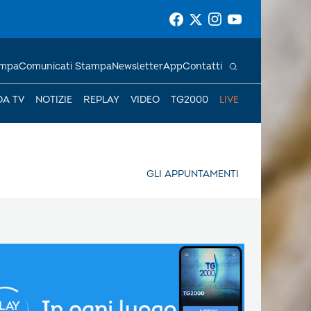
ampa
Comunicati Stampa
Newsletter
App
Contatti
DA TV
NOTIZIE
REPLAY
VIDEO
TG2000
LIVE
GLI APPUNTAMENTI