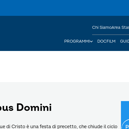
Chi Siamo
Area St
PROGRAMMI
DOCFILM
GUI
pus Domini
 di Cristo è una festa di precetto, che chiude il ciclo