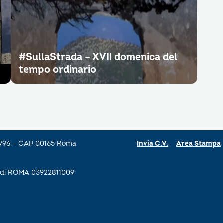
#SullaStrada – XVII domenica del
tempo ordinario
a 796 – CAP 00165 Roma
Invia C.V.
Area Stampa
se di ROMA 03922811009