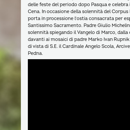
delle feste del periodo dopo Pasqua e celebra il
Cena. In occasione della solennità del Corpus 
porta in processione l’ostia consacrata per es
Santissimo Sacramento. Padre Giulio Michelini,
solennità spiegando il Vangelo di Marco, dalla 
davanti ai mosaici di padre Marko Ivan Rupnik. 
di vista di S.E. il Cardinale Angelo Scola, Arci
Pedna.