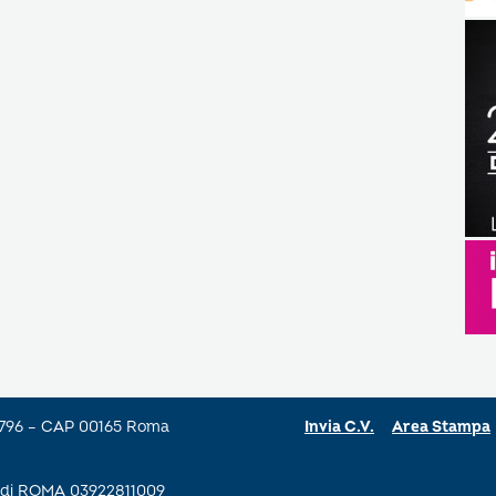
a 796 – CAP 00165 Roma
Invia C.V.
Area Stampa
se di ROMA 03922811009