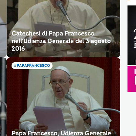
Catechesi di Papa Francesco
nell’Udienza Generale del 3 agosto
2016
#PAPAFRANCESCO
o
Papa Francesco, Udienza Generale