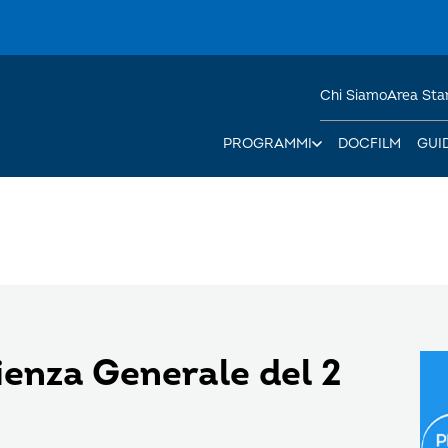
Chi Siamo
Area St
PROGRAMMI
DOCFILM
GUI
enza Generale del 2