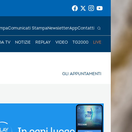
ampa
Comunicati Stampa
Newsletter
App
Contatti
DA TV
NOTIZIE
REPLAY
VIDEO
TG2000
LIVE
GLI APPUNTAMENTI