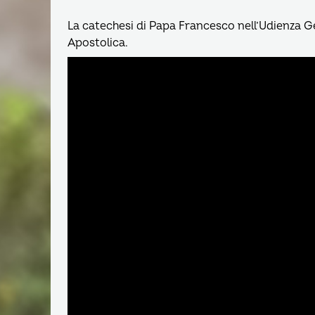
La catechesi di Papa Francesco nell’Udienza G
Apostolica.