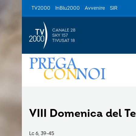
TV2000
InBlu2000
Avvenire
SIR
CANALE 28
SKY 157
TIVUSAT 18
VIII Domenica del T
Lc 6, 39-45