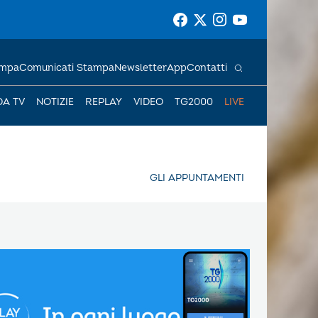
ampa
Comunicati Stampa
Newsletter
App
Contatti
DA TV
NOTIZIE
REPLAY
VIDEO
TG2000
LIVE
GLI APPUNTAMENTI