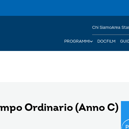
Chi Siamo
Area St
PROGRAMMI
DOCFILM
GUI
empo Ordinario (Anno C)