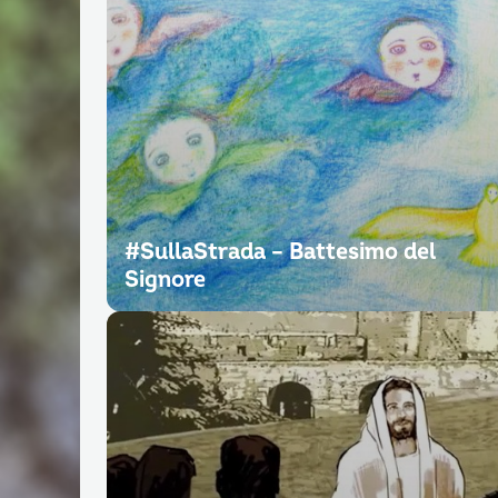
#SullaStrada – Battesimo del
Signore