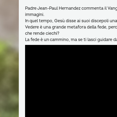
Padre Jean-Paul Hernandez commenta il Vangelo 
immagini.
In quel tempo, Gesù disse ai suoi discepoli una
Vedere è una grande metafora della fede, perc
che rende ciechi?
La fede è un cammino, ma se ti lasci guidare d