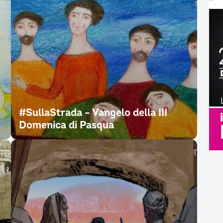
#SullaStrada – Vangelo della III
Domenica di Pasqua