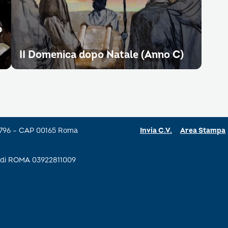
o
II Domenica dopo Natale (Anno C)
a 796 – CAP 00165 Roma
Invia C.V.
Area Stampa
se di ROMA 03922811009