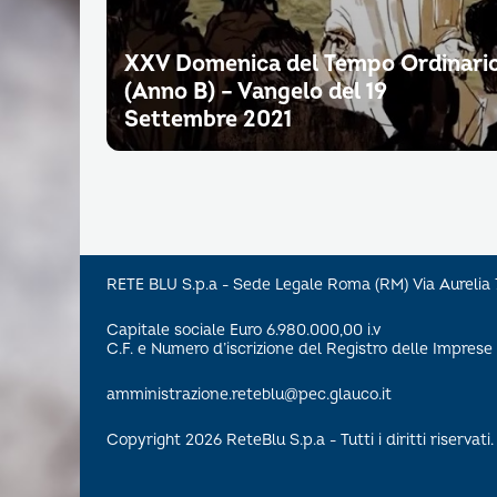
XXV Domenica del Tempo Ordinari
(Anno B) – Vangelo del 19
Settembre 2021
RETE BLU S.p.a - Sede Legale Roma (RM) Via Aureli
Capitale sociale Euro 6.980.000,00 i.v
C.F. e Numero d’iscrizione del Registro delle Impre
amministrazione.reteblu@pec.glauco.it
Copyright 2026 ReteBlu S.p.a - Tutti i diritti riservati.