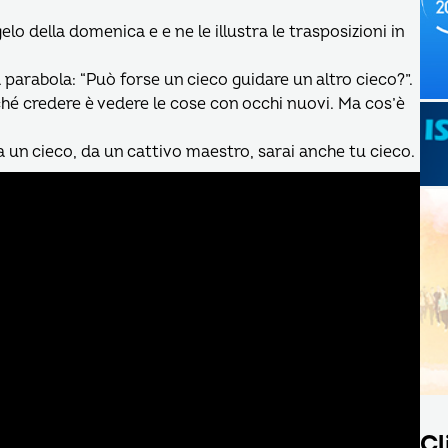
della domenica e e ne le illustra le trasposizioni in
 parabola: “Può forse un cieco guidare un altro cieco?”.
hé credere è vedere le cose con occhi nuovi. Ma cos’è
a un cieco, da un cattivo maestro, sarai anche tu cieco.
Cl