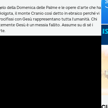
o della Domenica delle Palme e le opere d’arte che ha
 Golgota, il monte Cranio così detto in ebraico perché vi
rocifissi con Gesù rappresentano tutta l’umanità. Chi
emente Gesù è un messia fallito. Assume su di sé i
rte.
Cl