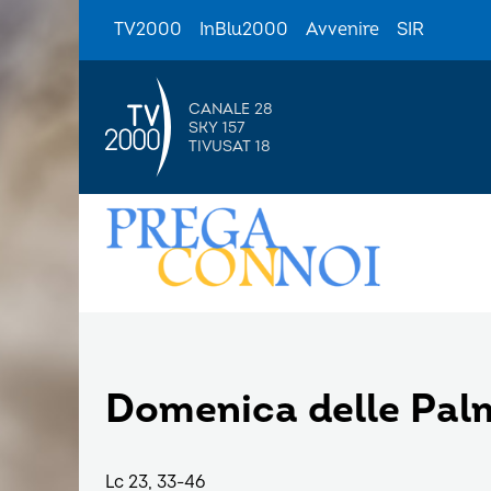
TV2000
InBlu2000
Avvenire
SIR
CANALE 28
SKY 157
TIVUSAT 18
Domenica delle Pal
Lc 23, 33-46