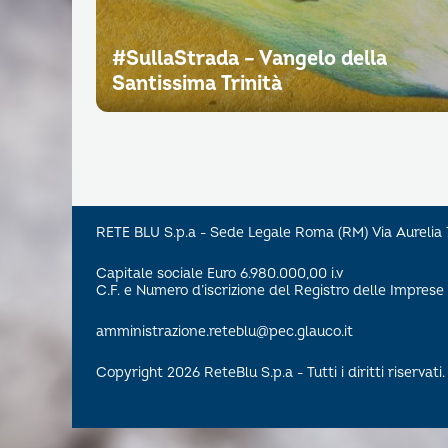
#SullaStrada – Vangelo della
Santissima Trinità
RETE BLU S.p.a - Sede Legale Roma (RM) Via Aureli
Capitale sociale Euro 6.980.000,00 i.v
C.F. e Numero d’iscrizione del Registro delle Impre
amministrazione.reteblu@pec.glauco.it
Copyright 2026 ReteBlu S.p.a - Tutti i diritti riservati.