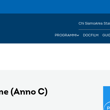
Chi Siamo
Area St
PROGRAMMI
DOCFILM
GUI
me (Anno C)