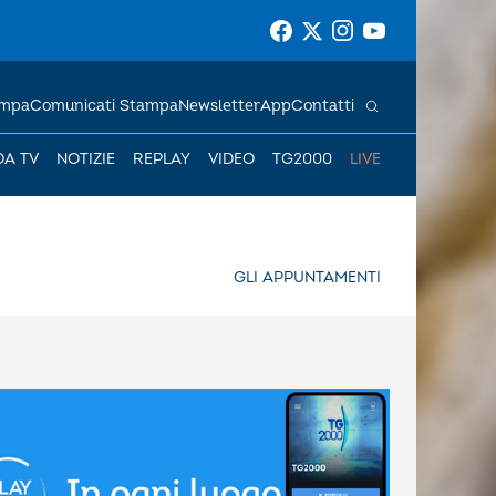
ampa
Comunicati Stampa
Newsletter
App
Contatti
DA TV
NOTIZIE
REPLAY
VIDEO
TG2000
LIVE
GLI APPUNTAMENTI