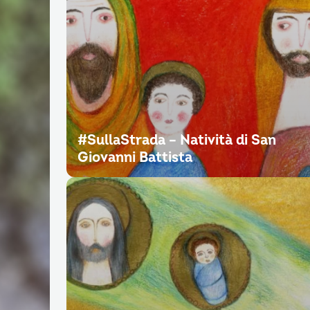
#SullaStrada – Natività di San
Giovanni Battista