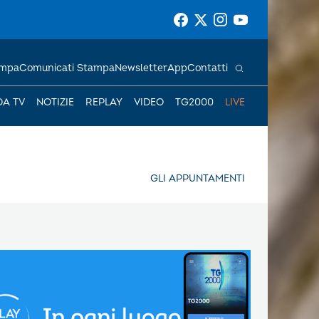
ampa
Comunicati Stampa
Newsletter
App
Contatti
DA TV
NOTIZIE
REPLAY
VIDEO
TG2000
LIVE
GLI APPUNTAMENTI