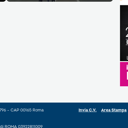
a 796 – CAP 00165 Roma
Invia C.V.
Area Stampa
se di ROMA 03922811009