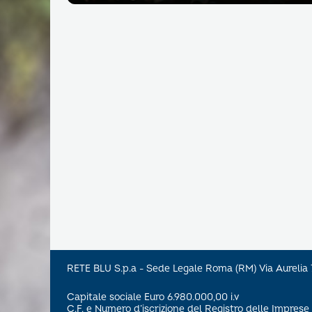
RETE BLU S.p.a - Sede Legale Roma (RM) Via Aureli
Capitale sociale Euro 6.980.000,00 i.v
C.F. e Numero d’iscrizione del Registro delle Impre