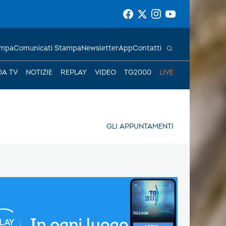
ampa
Comunicati Stampa
Newsletter
App
Contatti
DA TV
NOTIZIE
REPLAY
VIDEO
TG2000
LIVE
GLI APPUNTAMENTI