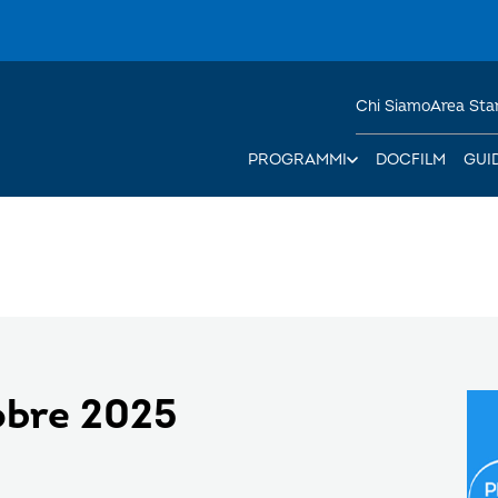
Chi Siamo
Area St
PROGRAMMI
DOCFILM
GUI
tobre 2025