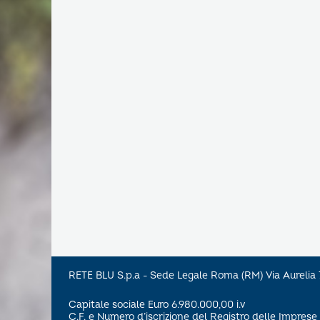
RETE BLU S.p.a - Sede Legale Roma (RM) Via Aureli
Capitale sociale Euro 6.980.000,00 i.v
C.F. e Numero d’iscrizione del Registro delle Impre