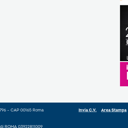
a 796 – CAP 00165 Roma
Invia C.V.
Area Stampa
se di ROMA 03922811009