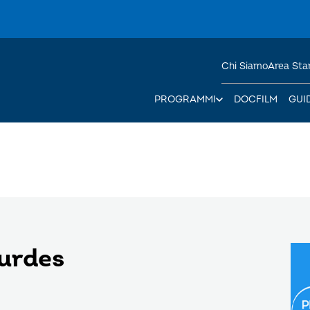
Chi Siamo
Area St
PROGRAMMI
DOCFILM
GUI
ourdes