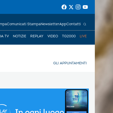
ampa
Comunicati Stampa
Newsletter
App
Contatti
DA TV
NOTIZIE
REPLAY
VIDEO
TG2000
LIVE
GLI APPUNTAMENTI