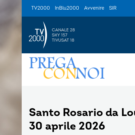
TV2000
InBlu2000
Avvenire
SIR
CANALE 28
SKY 157
TIVUSAT 18
Santo Rosario da L
30 aprile 2026