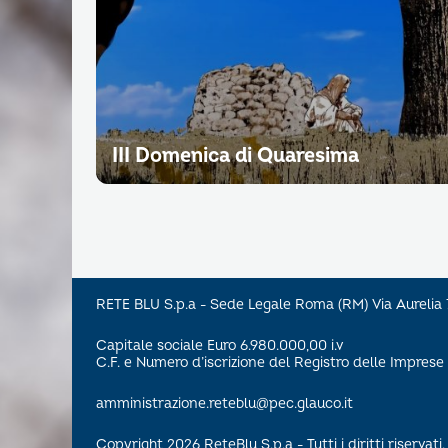
III Domenica di Quaresima
RETE BLU S.p.a - Sede Legale Roma (RM) Via Aureli
Capitale sociale Euro 6.980.000,00 i.v
C.F. e Numero d’iscrizione del Registro delle Impre
amministrazione.reteblu@pec.glauco.it
Copyright 2026 ReteBlu S.p.a - Tutti i diritti riservati.