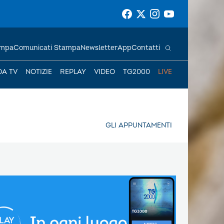
ampa
Comunicati Stampa
Newsletter
App
Contatti
DA TV
NOTIZIE
REPLAY
VIDEO
TG2000
LIVE
GLI APPUNTAMENTI