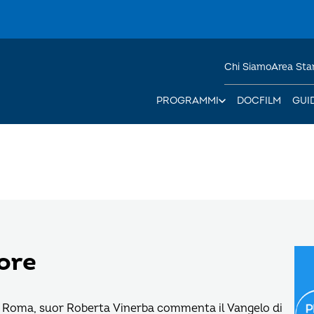
Chi Siamo
Area St
PROGRAMMI
DOCFILM
GUI
ore
 in Roma, suor Roberta Vinerba commenta il Vangelo di