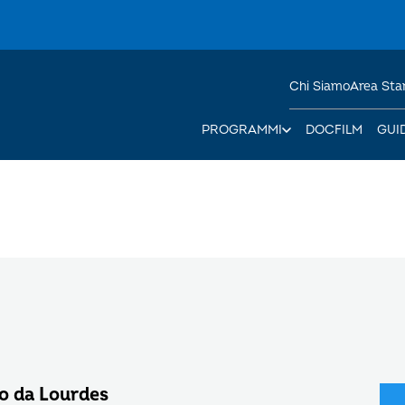
Chi Siamo
Area St
PROGRAMMI
DOCFILM
GUI
o da Lourdes