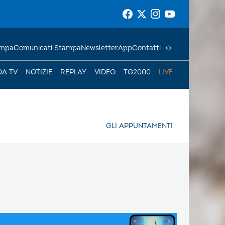
ampa
Comunicati Stampa
Newsletter
App
Contatti
DA TV
NOTIZIE
REPLAY
VIDEO
TG2000
LIVE
GLI APPUNTAMENTI