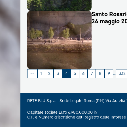
Santo Rosari
26 maggio 2
Paginazione
1
2
3
4
5
6
7
8
9
…
332
degli
articoli
RETE BLU S.p.a - Sede Legale Roma (RM) Via Aureli
Capitale sociale Euro 6.980.000,00 i.v
C.F. e Numero d’iscrizione del Registro delle Impre