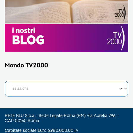
Mondo TV2000
RETE BLU S.p.a - Sede Legale Roma (RM) Via Aurelia 796 –
CAP 00165 Roma
Capitale sociale Euro 6.980.000,00 i.v