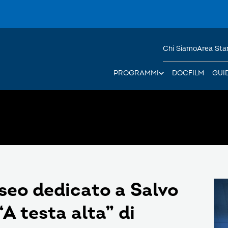
Chi Siamo
Area St
PROGRAMMI
DOCFILM
GUI
seo dedicato a Salvo
“A testa alta” di