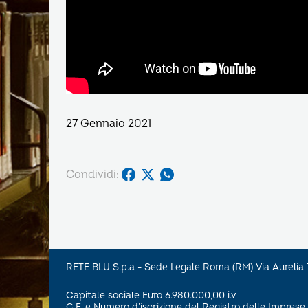
27 Gennaio 2021
Condividi:
RETE BLU S.p.a - Sede Legale Roma (RM) Via Aureli
Capitale sociale Euro 6.980.000,00 i.v
C.F. e Numero d’iscrizione del Registro delle Impre