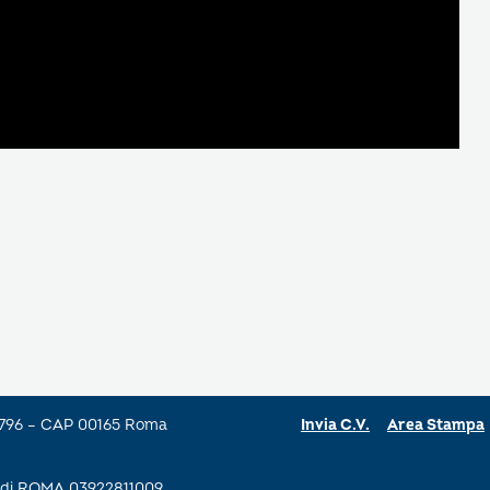
a 796 – CAP 00165 Roma
Invia C.V.
Area Stampa
se di ROMA 03922811009