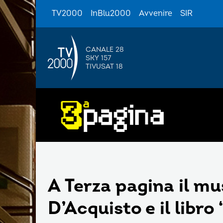
TV2000
InBlu2000
Avvenire
SIR
CANALE 28
SKY 157
TIVUSAT 18
A Terza pagina il mu
D’Acquisto e il libro 