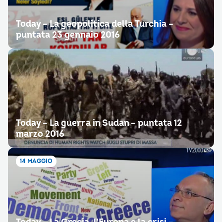
Today – La geopolitica della Turchia –
puntata 23 gennaio 2016
Today – La guerra in Sudan – puntata 12
marzo 2016
14 MAGGIO