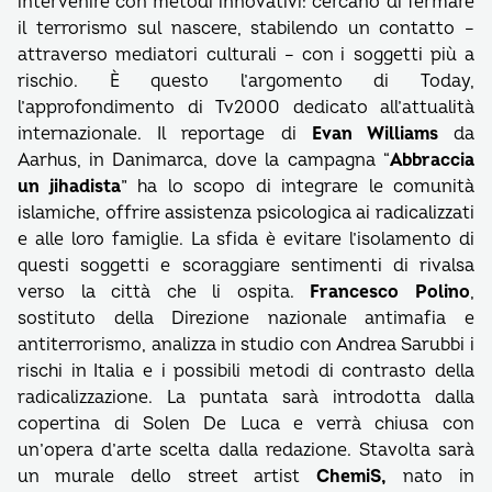
intervenire con metodi innovativi: cercano di fermare
il terrorismo sul nascere, stabilendo un contatto –
attraverso mediatori culturali – con i soggetti più a
rischio. È questo l’argomento di Today,
l’approfondimento di Tv2000 dedicato all’attualità
internazionale. Il reportage di
Evan Williams
da
Aarhus, in Danimarca, dove la campagna “
Abbraccia
un jihadista
” ha lo scopo di integrare le comunità
islamiche, offrire assistenza psicologica ai radicalizzati
e alle loro famiglie. La sfida è evitare l’isolamento di
questi soggetti e scoraggiare sentimenti di rivalsa
verso la città che li ospita.
Francesco Polino
,
sostituto della Direzione nazionale antimafia e
antiterrorismo, analizza in studio con Andrea Sarubbi i
rischi in Italia e i possibili metodi di contrasto della
radicalizzazione. La puntata sarà introdotta dalla
copertina di Solen De Luca e verrà chiusa con
un’opera d’arte scelta dalla redazione. Stavolta sarà
un murale dello street artist
ChemiS,
nato in