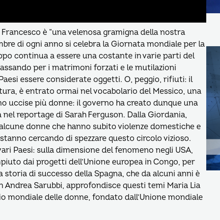
pa Francesco è “una velenosa gramigna della nostra
embre di ogni anno si celebra la Giornata mondiale per la
ppo continua a essere una costante in varie parti del
assando per i matrimoni forzati e le mutilazioni
aesi essere considerate oggetti. O, peggio, rifiuti: il
tura, è entrato ormai nel vocabolario del Messico, una
no uccise più donne: il governo ha creato dunque una
 nel reportage di Sarah Ferguson. Dalla Giordania,
di alcune donne che hanno subito violenze domestiche e
li, stanno cercando di spezzare questo circolo vizioso.
vari Paesi: sulla dimensione del fenomeno negli USA,
piuto dai progetti dell’Unione europea in Congo, per
la storia di successo della Spagna, che da alcuni anni è
on Andrea Sarubbi, approfondisce questi temi Maria Lia
rio mondiale delle donne, fondato dall’Unione mondiale