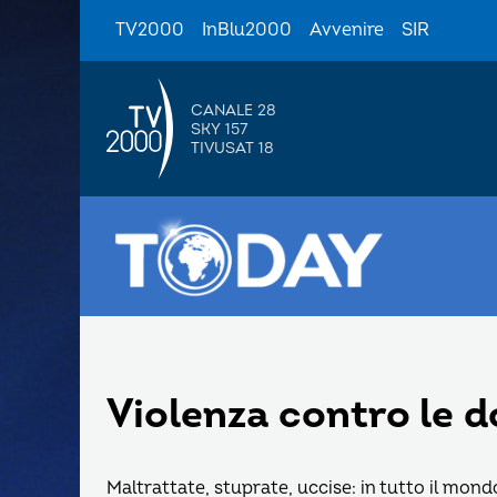
TV2000
InBlu2000
Avvenire
SIR
CANALE 28
SKY 157
TIVUSAT 18
Violenza contro le 
Maltrattate, stuprate, uccise: in tutto il mon