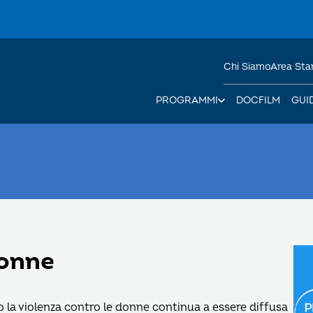
Chi Siamo
Area St
PROGRAMMI
DOCFILM
GUI
donne
do la violenza contro le donne continua a essere diffusa