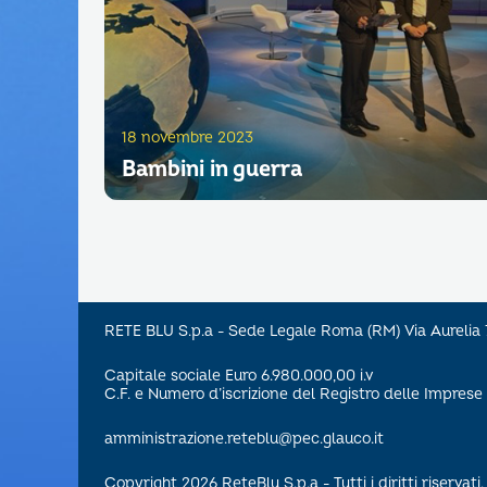
18 novembre 2023
Bambini in guerra
RETE BLU S.p.a - Sede Legale Roma (RM) Via Aureli
Capitale sociale Euro 6.980.000,00 i.v
C.F. e Numero d’iscrizione del Registro delle Impre
amministrazione.reteblu@pec.glauco.it
Copyright 2026 ReteBlu S.p.a - Tutti i diritti riservati.