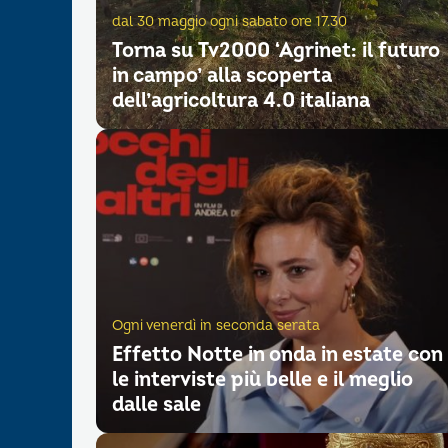
dal 30 maggio ogni sabato ore 17.30
Torna su Tv2000 ‘Agrinet: il futuro
in campo’ alla scoperta
dell’agricoltura 4.0 italiana
Ogni venerdì in seconda serata
Effetto Notte in onda in estate con
le interviste più belle e il meglio
dalle sale