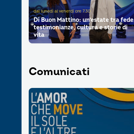
dal lunedì al venerdì ore 7.30
Di Buon Mattino: un’estate tra fede
testimonianze, cultura e storie di
vita
Comunicati