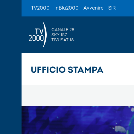
TV2000
InBlu2000
Avvenire
SIR
CANALE 28
SKY 157
TIVUSAT 18