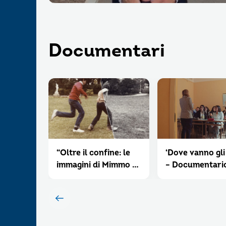
Documentari
“Oltre il confine: le
‘Dove vanno gli
immagini di Mimmo e
– Documentari
Francesco Jodice” –
sull’adolescenz
documentario