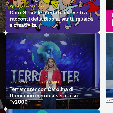
ogni sabato ore 10.35
Caro Gesù: le puntate estive tra
racconti della Bibbia, santi, musica
e creatività
ogni mercoledì ore 21.05 dall'8 luglio
Terramater con Carolina di
Domenico in prima serata su
Ricer
Tv2000
per: