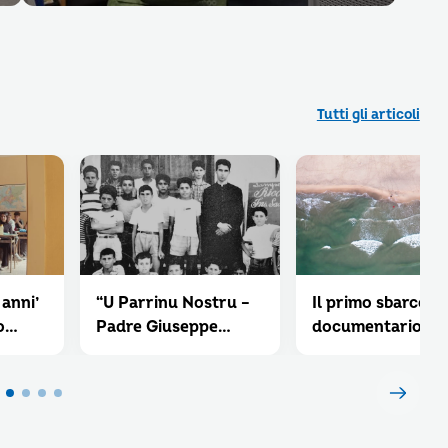
Tutti gli articoli
 anni’
“U Parrinu Nostru –
Il primo sbarco –
o
Padre Giuseppe
documentario
a
Policardi da
Lampedusa” –
documentario