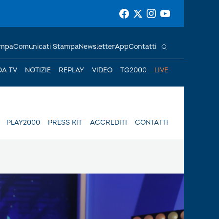
ampa
Comunicati Stampa
Newsletter
App
Contatti
DA TV
NOTIZIE
REPLAY
VIDEO
TG2000
LIVE
PLAY2000
PRESS KIT
ACCREDITI
CONTATTI