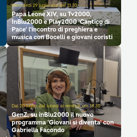
Mercoledì 29 luglio alle ore 21.30
Papa Leone XIV, su Tv2000,
InBlu2000 e Play2000 ‘Cantico di
Pace’ l’incontro di preghiera e
musica con Bocelli e giovani coristi
Dal 20 luglio, dal lunedì al venerdì, ore 18.30
GenZ, su inBlu2000 il nuovo
programma ‘Giovani si diventa’ con
Gabriella Facondo