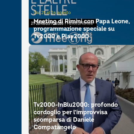
Dal 21 al 26 agosto
Meeting di Rimini con Papa Leone,
programmazione speciale su
Tv2000 e Play2000
Tv2000-InBlu2000: profondo
cordoglio per l’improvvisa
scomparsa di Daniele
Compatangelo