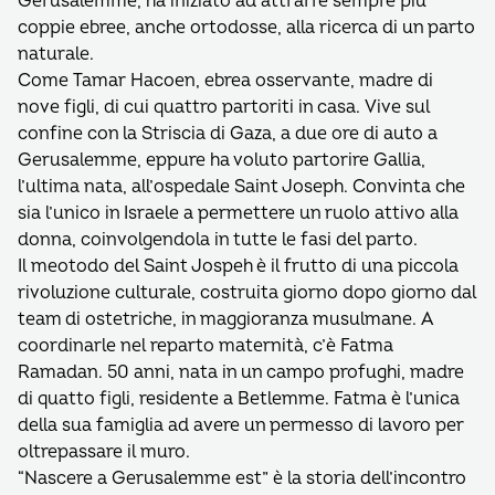
Gerusalemme, ha iniziato ad attrarre sempre più
coppie ebree, anche ortodosse, alla ricerca di un parto
naturale.
Come Tamar Hacoen, ebrea osservante, madre di
nove figli, di cui quattro partoriti in casa. Vive sul
confine con la Striscia di Gaza, a due ore di auto a
Gerusalemme, eppure ha voluto partorire Gallia,
l’ultima nata, all’ospedale Saint Joseph. Convinta che
sia l’unico in Israele a permettere un ruolo attivo alla
donna, coinvolgendola in tutte le fasi del parto.
Il meotodo del Saint Jospeh è il frutto di una piccola
rivoluzione culturale, costruita giorno dopo giorno dal
team di ostetriche, in maggioranza musulmane. A
coordinarle nel reparto maternità, c’è Fatma
Ramadan. 50 anni, nata in un campo profughi, madre
di quatto figli, residente a Betlemme. Fatma è l’unica
della sua famiglia ad avere un permesso di lavoro per
oltrepassare il muro.
“Nascere a Gerusalemme est” è la storia dell’incontro