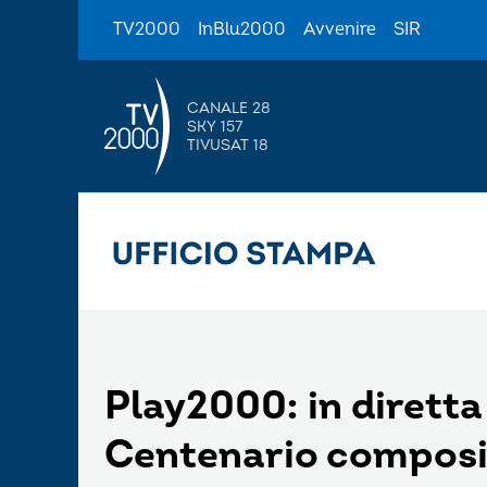
TV2000
InBlu2000
Avvenire
SIR
CANALE 28
SKY 157
TIVUSAT 18
Play2000: in diretta 
Centenario composi