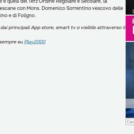
e e quelli del Terz’Ordine Regolare e Secolare, la
ncescane con Mons. Domenico Sorrentino vescovo delle
no e di Foligno.
 principali App store, smart tv o visibile attraverso il
 sempre su
Play2000
Ricer
per: