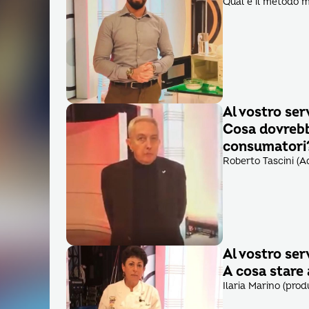
Qual è il metodo mi
Al vostro ser
Cosa dovrebbe
consumatori
Roberto Tascini (A
Al vostro ser
A cosa stare
Ilaria Marino (pro