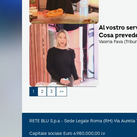
Al vostro ser
Cosa prevede 
Valeria Fava (Tribu
Paginazione
1
2
3
degli
articoli
RETE BLU S.p.a - Sede Legale Roma (RM) Via Aureli
Capitale sociale Euro 6.980.000,00 i.v