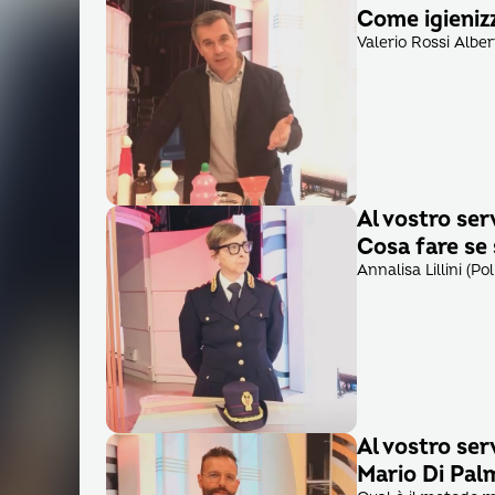
Come igienizz
Valerio Rossi Alber
Al vostro ser
Cosa fare se 
Annalisa Lillini (Pol
Al vostro ser
Mario Di Pal