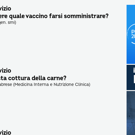
vizio
ere quale vaccino farsi somministrare?
gen. smi)
vizio
sta cottura della carne?
brese (Medicina Interna e Nutrizione Clinica)
vizio