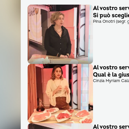
Al vostro ser
Si può scegli
Pina Onotri (segr. 
Al vostro ser
Qual è la giu
Cinzia Myriam Cala
Al vostro ser