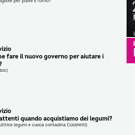
gliore per pulire il forno?
vizio
 fare il nuovo governo per aiutare i
?
doc)
vizio
 attenti quando acquistiamo dei legumi?
duttrice legumi e cuoca contadina Coldiretti)