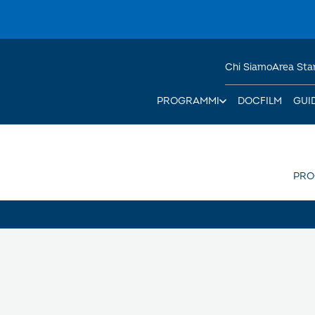
Chi Siamo
Area St
PROGRAMMI
DOCFILM
GUI
PR