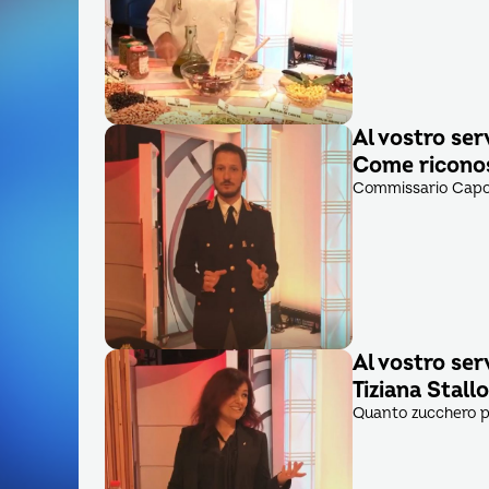
Al vostro ser
Come riconos
Commissario Capo M
Al vostro ser
Tiziana Stall
Quanto zucchero p