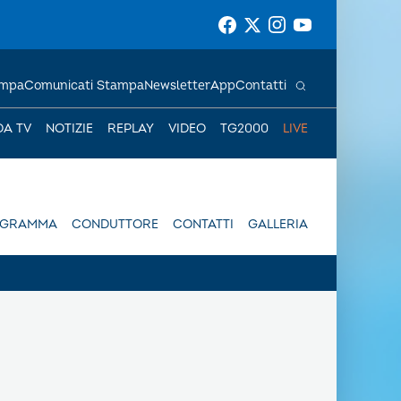
ampa
Comunicati Stampa
Newsletter
App
Contatti
DA TV
NOTIZIE
REPLAY
VIDEO
TG2000
LIVE
OGRAMMA
CONDUTTORE
CONTATTI
GALLERIA