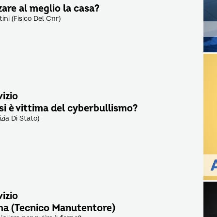
are al meglio la casa?
tini (Fisico Del Cnr)
vizio
si è vittima del cyberbullismo?
izia Di Stato)
vizio
ma (Tecnico Manutentore)