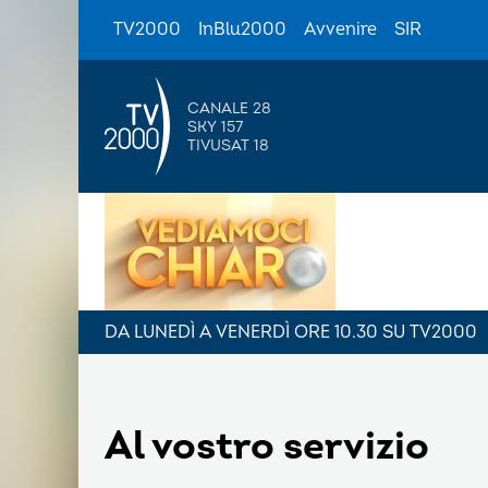
TV2000
InBlu2000
Avvenire
SIR
CANALE 28
SKY 157
TIVUSAT 18
DA LUNEDÌ A VENERDÌ ORE 10.30 SU TV2000
Al vostro servizio