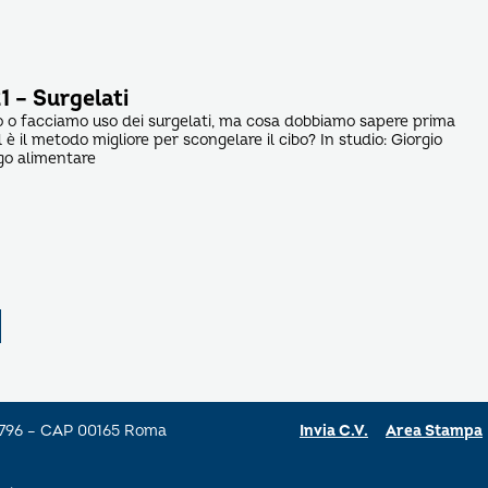
1 – Surgelati
o o facciamo uso dei surgelati, ma cosa dobbiamo sapere prima
l è il metodo migliore per scongelare il cibo? In studio: Giorgio
go alimentare
a 796 – CAP 00165 Roma
Invia C.V.
Area Stampa