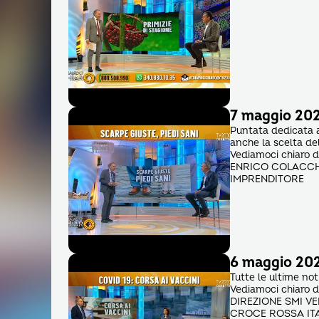
7 maggio 2021
Puntata dedicata al
anche la scelta de
Vediamoci chiaro
ENRICO COLACCHI
IMPRENDITORE
6 maggio 2021
Tutte le ultime not
Vediamoci chiaro 
DIREZIONE SMI V
CROCE ROSSA ITA