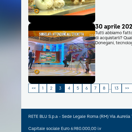
30 aprile 202
Tutti abbiamo fatt
di acquistarli? Qua
Donegani, tecnolo
Paginazione
1
2
3
4
5
6
7
8
…
13
degli
articoli
RETE BLU S.p.a - Sede Legale Roma (RM) Via Aureli
Capitale sociale Euro 6.980.000,00 i.v