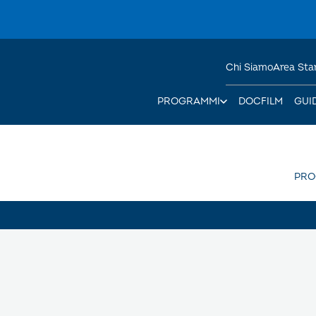
Chi Siamo
Area St
PROGRAMMI
DOCFILM
GUI
PR