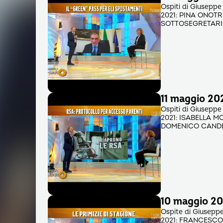
Ospiti di Giuseppe
2021: PINA ONOT
SOTTOSEGRETARI
11 maggio 20
Ospiti di Giuseppe
2021: ISABELLA M
DOMENICO CANDE
10 maggio 202
Ospite di Giuseppe
2021: FRANCESCO