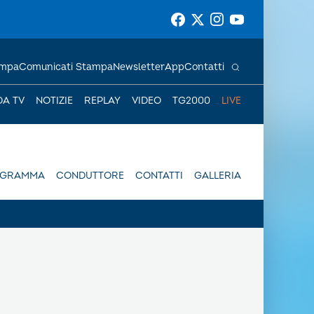
ampa
Comunicati Stampa
Newsletter
App
Contatti
DA TV
NOTIZIE
REPLAY
VIDEO
TG2000
LIVE
OGRAMMA
CONDUTTORE
CONTATTI
GALLERIA