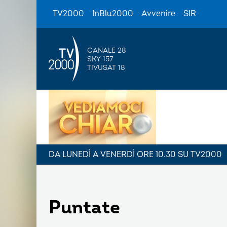
TV2000
InBlu2000
Avvenire
SIR
CANALE 28
SKY 157
TIVUSAT 18
DA LUNEDÌ A VENERDÌ ORE 10.30 SU TV2000
Puntate