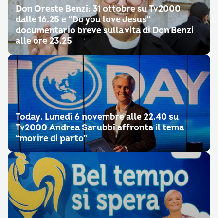
Don Oreste Benzi: 31 ottobre su Tv2000
dalle 16.25 e “Do you love Jesus”
documentario breve sulla vita di Don Benzi
alle ore 23.25
Today. Lunedì 6 novembre alle 22.40 su
Tv2000 Andrea Sarubbi affronta il tema
“morire di parto”